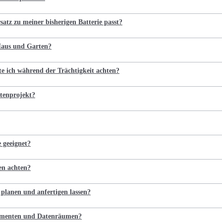
satz zu meiner bisherigen Batterie passt?
 Haus und Garten?
te ich während der Trächtigkeit achten?
tenprojekt?
e geeignet?
en achten?
 planen und anfertigen lassen?
kumenten und Datenräumen?