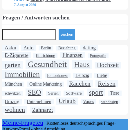
zu
7. August 2026
Fragen / Antworten suchen
Suchen
Akku
dating
Auto
Berlin
Beziehung
Finanzen
E-Zigarette
Einrichtung
Fotografie
Gesundheit
Haus
garten
Hochzeit
Immobilien
Leipzig
Liebe
Iontophorese
Rauchen
Reisen
München
Online Marketing
SEO
sport
Software
Tiere
schwitzen
Serien
Urlaub
Umzug
Unternehmen
Vapes
webdesign
wohnen
Zahnarzt
Meine-Frage.eu
| Kostenloses deutschsprachiges Frage-
Antwort-Portal - ohne Anmeldung