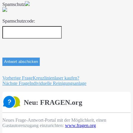
Spamschutz
Spamschutzcode:
Beitragsnavigation
Vorherige Frage
Kreuzlinienlaser kaufen?
Nächste Frage
Individuelle Reinigungsanlage
Neu: FRAGEN.org
Neues Frage-Antwort-Portal mit der Möglichkeit, einen
Gastautorenzugang einzurichten:
www.fragen.org