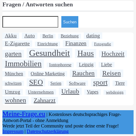
Fragen / Antworten suchen
Suchen
dating
Akku
Auto
Berlin
Beziehung
Finanzen
E-Zigarette
Einrichtung
Fotografie
Gesundheit
Haus
garten
Hochzeit
Immobilien
Leipzig
Liebe
Iontophorese
Rauchen
Reisen
München
Online Marketing
SEO
sport
Software
Tiere
schwitzen
Serien
Urlaub
Umzug
Unternehmen
Vapes
webdesign
wohnen
Zahnarzt
Meine-Frage.eu
| Kostenloses deutschsprachiges Frage-
Antwort-Portal - ohne Anmeldung
Werde jetzt Teil der Community und poste deine erste Frage!
Impressum
|
Datenschutzerklärung