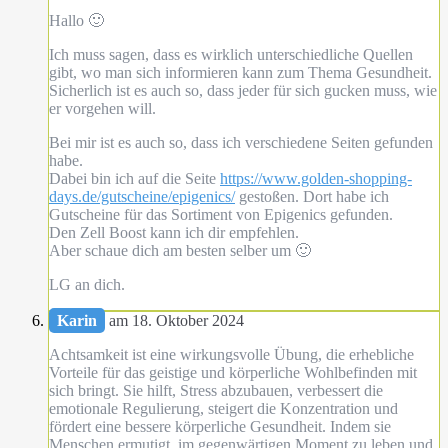
Hallo 🙂
Ich muss sagen, dass es wirklich unterschiedliche Quellen
gibt, wo man sich informieren kann zum Thema Gesundheit.
Sicherlich ist es auch so, dass jeder für sich gucken muss, wie
er vorgehen will.
Bei mir ist es auch so, dass ich verschiedene Seiten gefunden
habe.
Dabei bin ich auf die Seite
https://www.golden-shopping-
days.de/gutscheine/epigenics/
gestoßen. Dort habe ich
Gutscheine für das Sortiment von Epigenics gefunden.
Den Zell Boost kann ich dir empfehlen.
Aber schaue dich am besten selber um 🙂
LG an dich.
Karin
am 18. Oktober 2024
Achtsamkeit ist eine wirkungsvolle Übung, die erhebliche
Vorteile für das geistige und körperliche Wohlbefinden mit
sich bringt. Sie hilft, Stress abzubauen, verbessert die
emotionale Regulierung, steigert die Konzentration und
fördert eine bessere körperliche Gesundheit. Indem sie
Menschen ermutigt, im gegenwärtigen Moment zu leben und