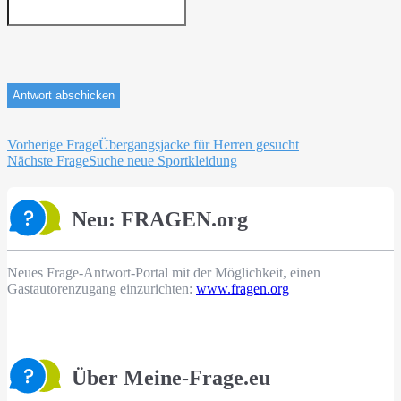
Beitragsnavigation
Vorherige Frage
Übergangsjacke für Herren gesucht
Nächste Frage
Suche neue Sportkleidung
Neu: FRAGEN.org
Neues Frage-Antwort-Portal mit der Möglichkeit, einen
Gastautorenzugang einzurichten:
www.fragen.org
Über Meine-Frage.eu