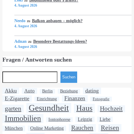
Loki
Bodenfliesen oder Parkett?
zu
4. August 2026
Needo
Balkon anbauen – möglich?
zu
4. August 2026
Adnan
Besondere Bestattungs-Ideen?
zu
4. August 2026
Fragen / Antworten suchen
Suchen
Akku
dating
Auto
Berlin
Beziehung
Finanzen
E-Zigarette
Einrichtung
Fotografie
Gesundheit
Haus
garten
Hochzeit
Immobilien
Leipzig
Liebe
Iontophorese
Rauchen
Reisen
München
Online Marketing