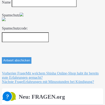
Name
Spamschutz
Spamschutzcode:
Beitragsnavigation
Vorherige Frage
Mit welchem Shisha Online-Shop habt ihr bereits
gute Erfahrungen gemacht?
Nächste Frage
Erfahrungen mit Minusstunden bei Kündigung?
Neu: FRAGEN.org