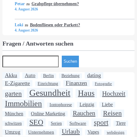
Petar
Grabpflege übernehmen?
zu
4. August 2026
Loki
Bodenfliesen oder Parkett?
zu
4. August 2026
Fragen / Antworten suchen
Suchen
Akku
dating
Auto
Berlin
Beziehung
Finanzen
E-Zigarette
Einrichtung
Fotografie
Gesundheit
Haus
garten
Hochzeit
Immobilien
Leipzig
Liebe
Iontophorese
Rauchen
Reisen
München
Online Marketing
SEO
sport
Software
Tiere
schwitzen
Serien
Urlaub
Umzug
Unternehmen
Vapes
webdesign