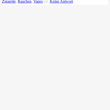
Zigarette
,
Rauchen
,
Vapes
|
Keine Antwort