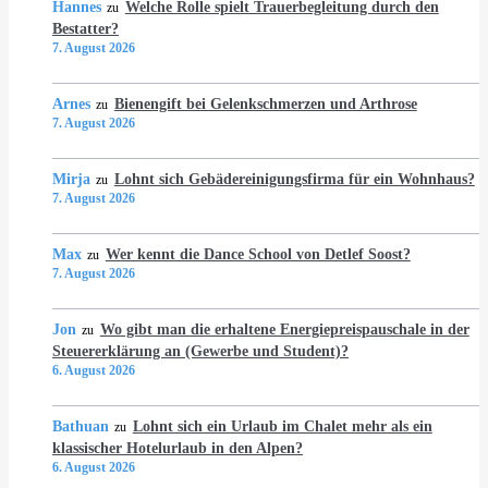
Hannes
Welche Rolle spielt Trauerbegleitung durch den
zu
Bestatter?
7. August 2026
Arnes
Bienengift bei Gelenkschmerzen und Arthrose
zu
7. August 2026
Mirja
Lohnt sich Gebädereinigungsfirma für ein Wohnhaus?
zu
7. August 2026
Max
Wer kennt die Dance School von Detlef Soost?
zu
7. August 2026
Jon
Wo gibt man die erhaltene Energiepreispauschale in der
zu
Steuererklärung an (Gewerbe und Student)?
6. August 2026
Bathuan
Lohnt sich ein Urlaub im Chalet mehr als ein
zu
klassischer Hotelurlaub in den Alpen?
6. August 2026