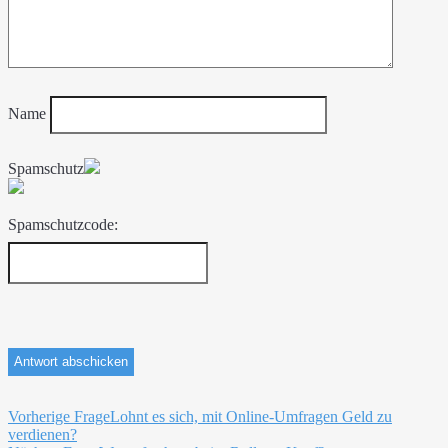
Name
Spamschutz
Spamschutzcode:
Beitragsnavigation
Vorherige Frage
Lohnt es sich, mit Online-Umfragen Geld zu
verdienen?