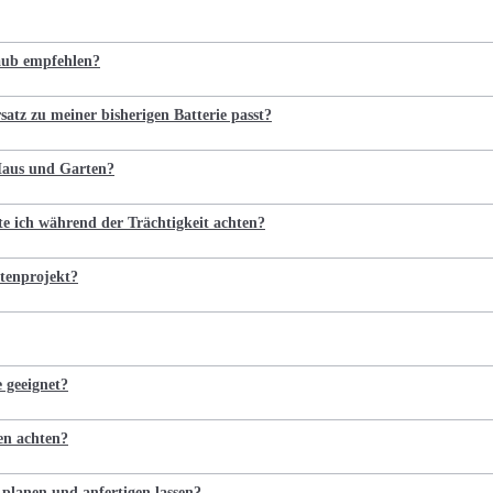
laub empfehlen?
satz zu meiner bisherigen Batterie passt?
 Haus und Garten?
te ich während der Trächtigkeit achten?
tenprojekt?
e geeignet?
en achten?
 planen und anfertigen lassen?