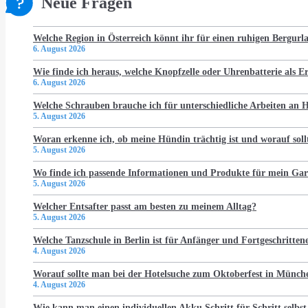
Neue Fragen
Welche Region in Österreich könnt ihr für einen ruhigen Bergur
6. August 2026
Wie finde ich heraus, welche Knopfzelle oder Uhrenbatterie als Er
6. August 2026
Welche Schrauben brauche ich für unterschiedliche Arbeiten an
5. August 2026
Woran erkenne ich, ob meine Hündin trächtig ist und worauf soll
5. August 2026
Wo finde ich passende Informationen und Produkte für mein Gar
5. August 2026
Welcher Entsafter passt am besten zu meinem Alltag?
5. August 2026
Welche Tanzschule in Berlin ist für Anfänger und Fortgeschritten
4. August 2026
Worauf sollte man bei der Hotelsuche zum Oktoberfest in Münch
4. August 2026
Wie kann man einen individuellen Akku Schritt für Schritt selbst