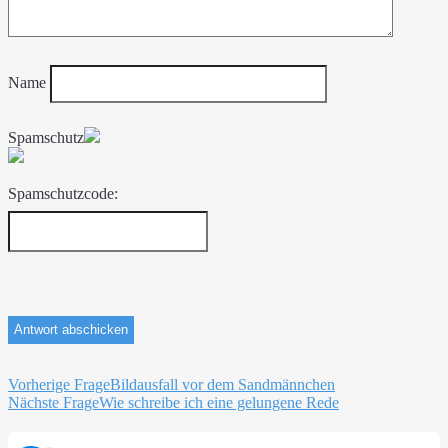
Name
Spamschutz
Spamschutzcode:
Beitragsnavigation
Vorherige Frage
Bildausfall vor dem Sandmännchen
Nächste Frage
Wie schreibe ich eine gelungene Rede