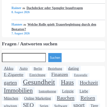
Rainer
Dachdecker oder Spengler beauftragen
zu
8. August 2026
Hannes
Welche Rolle spielt Trauerbegleitung durch den
zu
Bestatter?
7. August 2026
Fragen / Antworten suchen
Suchen
Akku
dating
Auto
Berlin
Beziehung
Finanzen
E-Zigarette
Einrichtung
Fotografie
Gesundheit
Haus
garten
Hochzeit
Immobilien
Leipzig
Liebe
Iontophorese
Rauchen
Reisen
München
Online Marketing
SEO
sport
Software
Tiere
schwitzen
Serien