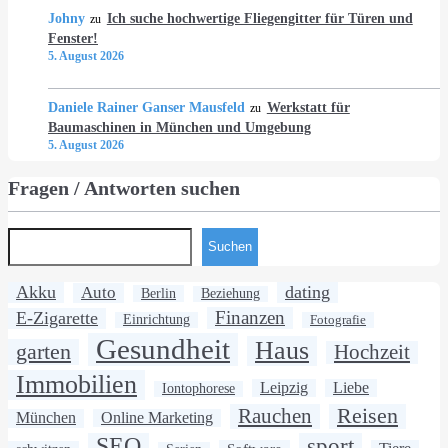
Johny
Ich suche hochwertige Fliegengitter für Türen und
zu
Fenster!
5. August 2026
Daniele Rainer Ganser Mausfeld
Werkstatt für
zu
Baumaschinen in München und Umgebung
5. August 2026
Fragen / Antworten suchen
Suchen
Akku
dating
Auto
Berlin
Beziehung
Finanzen
E-Zigarette
Einrichtung
Fotografie
Gesundheit
Haus
garten
Hochzeit
Immobilien
Leipzig
Liebe
Iontophorese
Rauchen
Reisen
München
Online Marketing
SEO
sport