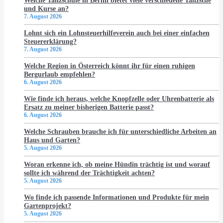
Welche Tanzschule in Berlin bietet viele verschiedene Tanzstile
und Kurse an?
7. August 2026
Lohnt sich ein Lohnsteuerhilfeverein auch bei einer einfachen
Steuererklärung?
7. August 2026
Welche Region in Österreich könnt ihr für einen ruhigen
Bergurlaub empfehlen?
6. August 2026
Wie finde ich heraus, welche Knopfzelle oder Uhrenbatterie als
Ersatz zu meiner bisherigen Batterie passt?
6. August 2026
Welche Schrauben brauche ich für unterschiedliche Arbeiten an
Haus und Garten?
5. August 2026
Woran erkenne ich, ob meine Hündin trächtig ist und worauf
sollte ich während der Trächtigkeit achten?
5. August 2026
Wo finde ich passende Informationen und Produkte für mein
Gartenprojekt?
5. August 2026