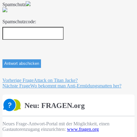
Spamschutz
Spamschutzcode:
Beitragsnavigation
Vorherige Frage
Attack on Titan Jacke?
Nächste Frage
Wo bekommt man Anti-Ermüdungsmatten her?
Neu: FRAGEN.org
Neues Frage-Antwort-Portal mit der Möglichkeit, einen
Gastautorenzugang einzurichten:
www.fragen.org