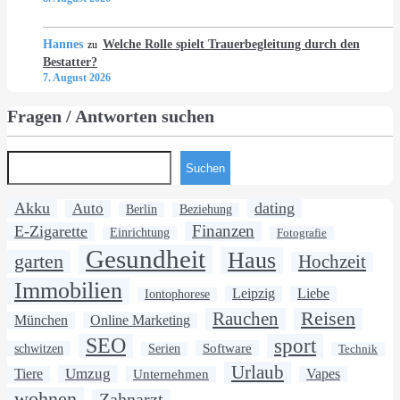
Hannes
Welche Rolle spielt Trauerbegleitung durch den
zu
Bestatter?
7. August 2026
Fragen / Antworten suchen
Suchen
Akku
dating
Auto
Berlin
Beziehung
Finanzen
E-Zigarette
Einrichtung
Fotografie
Gesundheit
Haus
garten
Hochzeit
Immobilien
Leipzig
Liebe
Iontophorese
Rauchen
Reisen
München
Online Marketing
SEO
sport
Software
schwitzen
Serien
Technik
Urlaub
Umzug
Tiere
Unternehmen
Vapes
wohnen
Zahnarzt