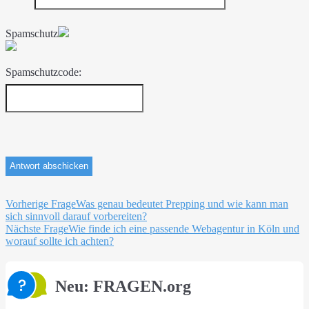
Spamschutz
Spamschutzcode:
Beitragsnavigation
Vorherige Frage
Was genau bedeutet Prepping und wie kann man
sich sinnvoll darauf vorbereiten?
Nächste Frage
Wie finde ich eine passende Webagentur in Köln und
worauf sollte ich achten?
Neu: FRAGEN.org