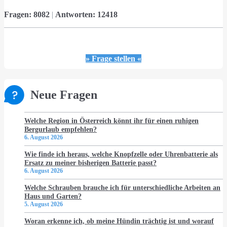
Fragen:
8082
|
Antworten:
12418
» Frage stellen «
Neue Fragen
Welche Region in Österreich könnt ihr für einen ruhigen
Bergurlaub empfehlen?
6. August 2026
Wie finde ich heraus, welche Knopfzelle oder Uhrenbatterie als
Ersatz zu meiner bisherigen Batterie passt?
6. August 2026
Welche Schrauben brauche ich für unterschiedliche Arbeiten an
Haus und Garten?
5. August 2026
Woran erkenne ich, ob meine Hündin trächtig ist und worauf