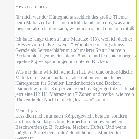
Hey zusammen,
für mich war der Härtegrad tatsächlich das größte Thema
beim Matratzenkauf – und rückblickend auch das, was am
meisten falsch laufen kann, wenn man’s nicht ernst nimmt 😅
Ich hatte lange eine zu harte Matratze (H3), weil ich dachte:
„Besser zu fest als zu weich.“ War aber ein Trugschluss.
Gerade als Seitenschläfer mit schmalerer Statur hat mein
Becken nicht genug einsinken können, und ich hatte morgens
regelmäßig Verspannungen im unteren Rücken.
Was mir dann wirklich geholfen hat, war eine orthopädische
Matratze mit Zonenaufbau – also mit unterschiedlichen
Härtegraden für Schulter, Lendenbereich und Becken.
Dadurch wird der Körper viel gleichmäßiger gestützt. Ich hab
jetzt eine H2-H3-Matratze mit 7 Zonen und merke, wie mein
Rücken in der Nacht einfach „loslassen“ kann.
Mein Tipp:
Lass dich nicht nur nach Körpergewicht beraten, sondern
auch nach Schlafposition, Körperform und eventuellen
Beschwerden (z. B. Rücken, Nacken, Hüfte). Und wenn
möglich: Probeliegen mit Zeit, nicht nur 2 Minuten im
Geschäft.