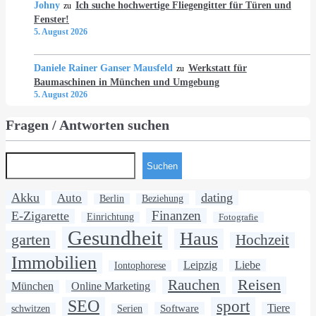
Johny
Ich suche hochwertige Fliegengitter für Türen und
zu
Fenster!
5. August 2026
Daniele Rainer Ganser Mausfeld
Werkstatt für
zu
Baumaschinen in München und Umgebung
5. August 2026
Fragen / Antworten suchen
Suchen
Akku
dating
Auto
Berlin
Beziehung
Finanzen
E-Zigarette
Einrichtung
Fotografie
Gesundheit
Haus
garten
Hochzeit
Immobilien
Leipzig
Liebe
Iontophorese
Rauchen
Reisen
München
Online Marketing
SEO
sport
Software
Tiere
schwitzen
Serien