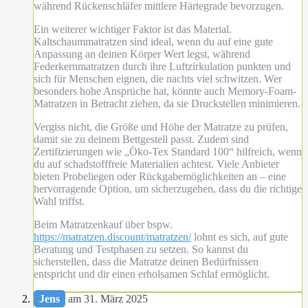
während Rückenschläfer mittlere Härtegrade bevorzugen.
Ein weiterer wichtiger Faktor ist das Material.
Kaltschaummatratzen sind ideal, wenn du auf eine gute
Anpassung an deinen Körper Wert legst, während
Federkernmatratzen durch ihre Luftzirkulation punkten und
sich für Menschen eignen, die nachts viel schwitzen. Wer
besonders hohe Ansprüche hat, könnte auch Memory-Foam-
Matratzen in Betracht ziehen, da sie Druckstellen minimieren.
Vergiss nicht, die Größe und Höhe der Matratze zu prüfen,
damit sie zu deinem Bettgestell passt. Zudem sind
Zertifizierungen wie „Öko-Tex Standard 100“ hilfreich, wenn
du auf schadstofffreie Materialien achtest. Viele Anbieter
bieten Probeliegen oder Rückgabemöglichkeiten an – eine
hervorragende Option, um sicherzugehen, dass du die richtige
Wahl triffst.
Beim Matratzenkauf über bspw.
https://matratzen.discount/matratzen/
lohnt es sich, auf gute
Beratung und Testphasen zu setzen. So kannst du
sicherstellen, dass die Matratze deinen Bedürfnissen
entspricht und dir einen erholsamen Schlaf ermöglicht.
Jens
am 31. März 2025