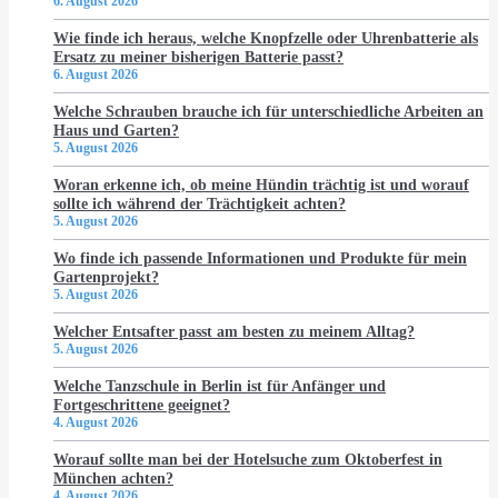
6. August 2026
Wie finde ich heraus, welche Knopfzelle oder Uhrenbatterie als
Ersatz zu meiner bisherigen Batterie passt?
6. August 2026
Welche Schrauben brauche ich für unterschiedliche Arbeiten an
Haus und Garten?
5. August 2026
Woran erkenne ich, ob meine Hündin trächtig ist und worauf
sollte ich während der Trächtigkeit achten?
5. August 2026
Wo finde ich passende Informationen und Produkte für mein
Gartenprojekt?
5. August 2026
Welcher Entsafter passt am besten zu meinem Alltag?
5. August 2026
Welche Tanzschule in Berlin ist für Anfänger und
Fortgeschrittene geeignet?
4. August 2026
Worauf sollte man bei der Hotelsuche zum Oktoberfest in
München achten?
4. August 2026