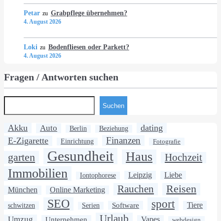
Petar
Grabpflege übernehmen?
zu
4. August 2026
Loki
Bodenfliesen oder Parkett?
zu
4. August 2026
Fragen / Antworten suchen
Suchen
Akku
dating
Auto
Berlin
Beziehung
Finanzen
E-Zigarette
Einrichtung
Fotografie
Gesundheit
Haus
garten
Hochzeit
Immobilien
Leipzig
Liebe
Iontophorese
Rauchen
Reisen
München
Online Marketing
SEO
sport
Software
Tiere
schwitzen
Serien
Urlaub
Umzug
Unternehmen
Vapes
webdesign