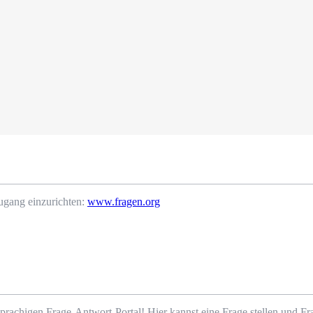
ugang einzurichten:
www.fragen.org
prachigen Frage-Antwort-Portal! Hier kannst eine Frage stellen und 