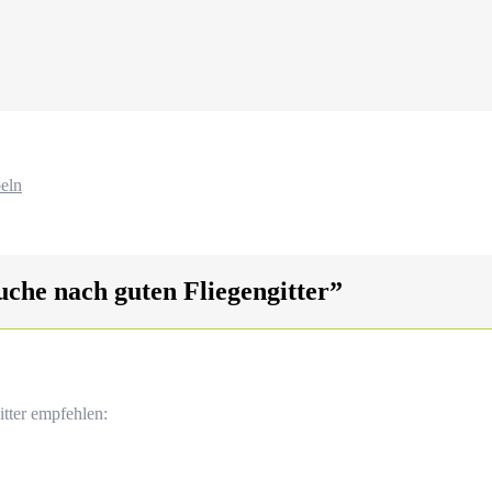
eln
uche nach guten Fliegengitter
”
itter empfehlen: