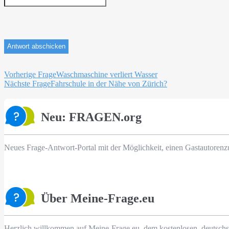
Beitragsnavigation
Vorherige Frage
Waschmaschine verliert Wasser
Nächste Frage
Fahrschule in der Nähe von Zürich?
Neu: FRAGEN.org
Neues Frage-Antwort-Portal mit der Möglichkeit, einen Gastautorenz
Über Meine-Frage.eu
Herzlich willkommen auf Meine-Frage.eu, dem kostenlosen, deutschs