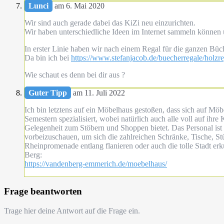
Lunci
am 6. Mai 2020
Wir sind auch gerade dabei das KiZi neu einzurichten.
Wir haben unterschiedliche Ideen im Internet sammeln können u
In erster Linie haben wir nach einem Regal für die ganzen Büc
Da bin ich bei
https://www.stefanjacob.de/buecherregale/holzre
Wie schaut es denn bei dir aus ?
Guter Tipp
am 11. Juli 2022
Ich bin letztens auf ein Möbelhaus gestoßen, dass sich auf M
Semestern spezialisiert, wobei natürlich auch alle voll auf i
Gelegenheit zum Stöbern und Shoppen bietet. Das Personal ist z
vorbeizuschauen, um sich die zahlreichen Schränke, Tische, S
Rheinpromenade entlang flanieren oder auch die tolle Stadt e
Berg:
https://vandenberg-emmerich.de/moebelhaus/
Frage beantworten
Trage hier deine Antwort auf die Frage ein.