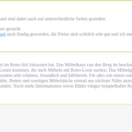
nd sind dabei auch auf unterschiedliche Seiten gestoßen.
her gesucht.
gal
auch fündig geworden, die Preise sind wirklich sehr gut und ich mu
öbel im Retro-Stil fokussiert hat. Das Möbelhaus van den Berg im besc
hre Kosten kommen, die nach Möbeln mit Retro-Look suchen. Das Möbelges
udem sehr erfahren, freundlich und hilfsbereit. Für alles mit einem en
tühle, Betten und sonstigen Möbelstücke einmal aus nächster Nähe anz
rkunden. Noch mehr Informationen sowie Bilder einiger beispielhafter