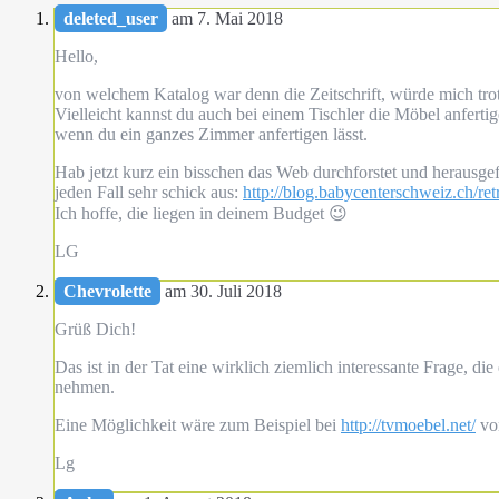
deleted_user
am 7. Mai 2018
Hello,
von welchem Katalog war denn die Zeitschrift, würde mich tro
Vielleicht kannst du auch bei einem Tischler die Möbel anfertig
wenn du ein ganzes Zimmer anfertigen lässt.
Hab jetzt kurz ein bisschen das Web durchforstet und herausgefu
jeden Fall sehr schick aus:
http://blog.babycenterschweiz.ch/re
Ich hoffe, die liegen in deinem Budget 😉
LG
Chevrolette
am 30. Juli 2018
Grüß Dich!
Das ist in der Tat eine wirklich ziemlich interessante Frage, 
nehmen.
Eine Möglichkeit wäre zum Beispiel bei
http://tvmoebel.net/
vor
Lg