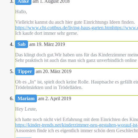
Anke
am 1. August 2018
Hallo,
Vielleicht kannst du auch hier gute Einrichtungs Ideen finden.
https://www.cht-cottbus.de/living-haus-garten.htmhttps://www.c
Ich kaufe dort immer sehr gerne.
Sab
am 19. März 2019
Das klingt doch gut.Wir haben uns für das Kinderzimmer mein
Sehr praktisch ist auch das man sich ganz unverbindlich online
Tipper
am 20. März 2019
Ob es „In“ ist, spielt doch keine Rolle. Hauptsache es gefällt
Trödelmärkten und in Trödelläden.
Mariam
am 2. April 2019
Hey Leute,
ich hatte noch nicht viel Erfahrung mit dem Einrichten des Ki
https://kinder-trends.net/kinderzimmer-neu-gestalten-worauf-ist
Ansonsten finde ich es eigentlich immer schön dem Geschle