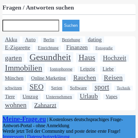
Fragen / Antworten suchen
Suchen
Akku
dating
Auto
Berlin
Beziehung
Finanzen
E-Zigarette
Einrichtung
Fotografie
Gesundheit
Haus
garten
Hochzeit
Immobilien
Leipzig
Liebe
Iontophorese
Rauchen
Reisen
München
Online Marketing
SEO
sport
Software
schwitzen
Serien
Technik
Urlaub
Umzug
Tiere
Unternehmen
Vapes
wohnen
Zahnarzt
Meine-Frage.eu
| Kostenloses deutschsprachiges Frage-
Antwort-Portal - ohne Anmeldung
Werde jetzt Teil der Community und poste deine erste Frage!
Impressum
|
Datenschutzerklärung