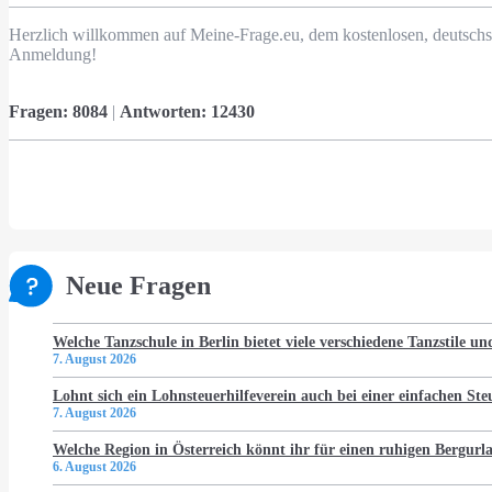
Herzlich willkommen auf Meine-Frage.eu, dem kostenlosen, deutschs
Anmeldung!
Fragen:
8084
|
Antworten:
12430
Neue Fragen
Welche Tanzschule in Berlin bietet viele verschiedene Tanzstile u
7. August 2026
Lohnt sich ein Lohnsteuerhilfeverein auch bei einer einfachen St
7. August 2026
Welche Region in Österreich könnt ihr für einen ruhigen Bergur
6. August 2026