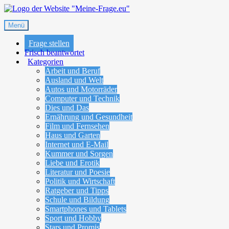
Zum
Frage-Antwort-Portal
Inhalt
Menü
Meine-Frage.eu
springen
Frage stellen
Frisch beantwortet
Kategorien
Arbeit und Beruf
Ausland und Welt
Autos und Motorräder
Computer und Technik
Dies und Das
Ernährung und Gesundheit
Film und Fernsehen
Haus und Garten
Internet und E-Mail
Kummer und Sorgen
Liebe und Erotik
Literatur und Poesie
Politik und Wirtschaft
Ratgeber und Tipps
Schule und Bildung
Smartphones und Tablets
Sport und Hobby
Stars und Promis