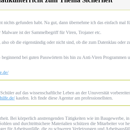
cht nichts gefunden habt. Na gut, dann übernehme ich das einfach mal f
Malware ist der Sammelbegriff für Viren, Trojaner etc.
 also ob die eigenständig oder nicht sind, ob die zum Datenklau oder zu
 – beginnend bei guten Passwörtern bis hin zu Anti-Viren Programmen
e.de/
Schüler auf das wissenschaftliche Leben an der Unuversität vorbereiten
hilfe.de/
kaufen. Ich finde diese Agentur am professionellsten.
rheit. Bei körperlich anstrengenden Tätigkeiten wie im Baugewerbe, in 
Sohlen und durchtrittsichere Materialien schützen die Mitarbeiter vor 
ger für Arbeitsunfälle, die zu schweren Verletzungen und Arbeitsausfäl