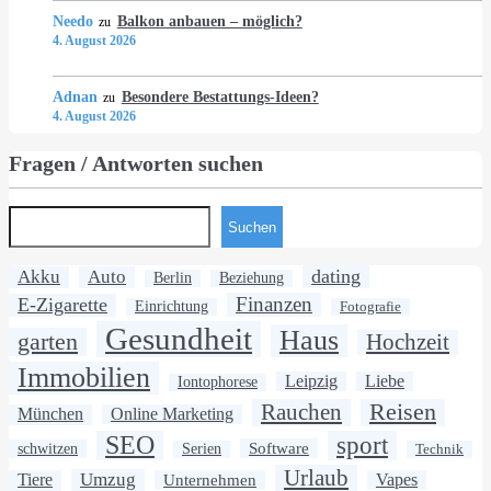
Needo
Balkon anbauen – möglich?
zu
4. August 2026
Adnan
Besondere Bestattungs-Ideen?
zu
4. August 2026
Fragen / Antworten suchen
Suchen
dating
Akku
Auto
Berlin
Beziehung
Finanzen
E-Zigarette
Einrichtung
Fotografie
Gesundheit
Haus
garten
Hochzeit
Immobilien
Leipzig
Liebe
Iontophorese
Rauchen
Reisen
München
Online Marketing
SEO
sport
Software
schwitzen
Serien
Technik
Urlaub
Umzug
Tiere
Unternehmen
Vapes