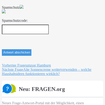
Spamschutz
Spamschutzcode:
Beitragsnavigation
Vorherige Frage
umzug Hamburg
Nächste Frage
Alte Sonnencreme weiterverwenden – welche
Haushaltsideen funktionieren wirklich?
Neu: FRAGEN.org
Neues Frage-Antwort-Portal mit der Möglichkeit, einen