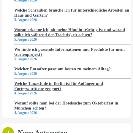
6. August 2026
Welche Schrauben brauche ich für unterschiedliche Arbeiten an
Haus und Garten?
5. August 2026
Woran erkenne ich, ob meine Hündin trächtig ist und worauf
sollte ich während der Trächtigkeit achten?
5. August 2026
Wo finde ich passende Informationen und Produkte für mein
Gartenprojekt?
5. August 2026
Welcher Entsafter passt am besten zu meinem Alltag?
5. August 2026
Welche Tanzschule in Berlin ist für Anfänger und
Fortgeschrittene geeignet?
4. August 2026
Worauf sollte man bei der Hotelsuche zum Oktoberfest in
München achten?
4. August 2026
Neue Antworten