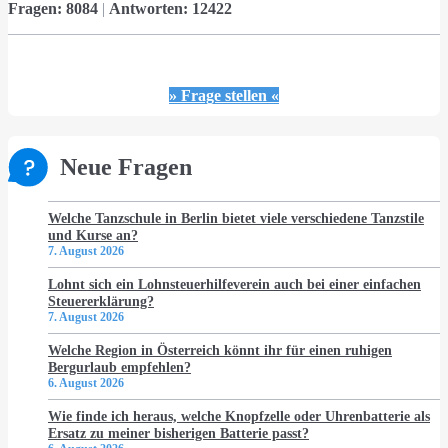
Fragen:
8084
|
Antworten:
12422
» Frage stellen «
Neue Fragen
Welche Tanzschule in Berlin bietet viele verschiedene Tanzstile
und Kurse an?
7. August 2026
Lohnt sich ein Lohnsteuerhilfeverein auch bei einer einfachen
Steuererklärung?
7. August 2026
Welche Region in Österreich könnt ihr für einen ruhigen
Bergurlaub empfehlen?
6. August 2026
Wie finde ich heraus, welche Knopfzelle oder Uhrenbatterie als
Ersatz zu meiner bisherigen Batterie passt?