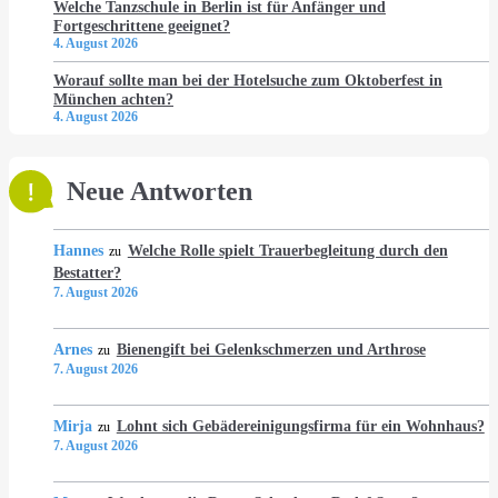
Welche Tanzschule in Berlin ist für Anfänger und
Fortgeschrittene geeignet?
4. August 2026
Worauf sollte man bei der Hotelsuche zum Oktoberfest in
München achten?
4. August 2026
Neue Antworten
Hannes
Welche Rolle spielt Trauerbegleitung durch den
zu
Bestatter?
7. August 2026
Arnes
Bienengift bei Gelenkschmerzen und Arthrose
zu
7. August 2026
Mirja
Lohnt sich Gebädereinigungsfirma für ein Wohnhaus?
zu
7. August 2026