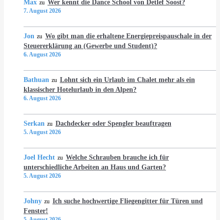
Max
Wer kennt die Dance School von Detlef Soost?
zu
7. August 2026
Jon
Wo gibt man die erhaltene Energiepreispauschale in der
zu
Steuererklärung an (Gewerbe und Student)?
6. August 2026
Bathuan
Lohnt sich ein Urlaub im Chalet mehr als ein
zu
klassischer Hotelurlaub in den Alpen?
6. August 2026
Serkan
Dachdecker oder Spengler beauftragen
zu
5. August 2026
Joel Hecht
Welche Schrauben brauche ich für
zu
unterschiedliche Arbeiten an Haus und Garten?
5. August 2026
Johny
Ich suche hochwertige Fliegengitter für Türen und
zu
Fenster!
5. August 2026