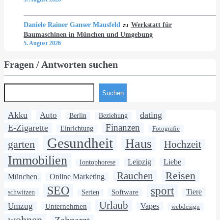
Daniele Rainer Ganser Mausfeld
Werkstatt für
zu
Baumaschinen in München und Umgebung
5. August 2026
Fragen / Antworten suchen
Suchen
Akku
dating
Auto
Berlin
Beziehung
Finanzen
E-Zigarette
Einrichtung
Fotografie
Gesundheit
Haus
garten
Hochzeit
Immobilien
Leipzig
Liebe
Iontophorese
Rauchen
Reisen
München
Online Marketing
SEO
sport
Software
Tiere
schwitzen
Serien
Urlaub
Umzug
Unternehmen
Vapes
webdesign
wohnen