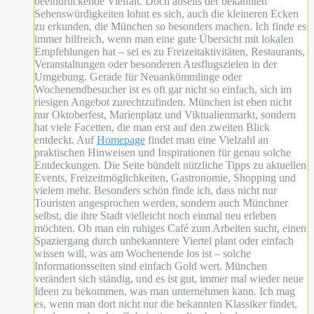
beeindruckende Vielfalt. Doch abseits der bekannten
Sehenswürdigkeiten lohnt es sich, auch die kleineren Ecken
zu erkunden, die München so besonders machen. Ich finde es
immer hilfreich, wenn man eine gute Übersicht mit lokalen
Empfehlungen hat – sei es zu Freizeitaktivitäten, Restaurants,
Veranstaltungen oder besonderen Ausflugszielen in der
Umgebung. Gerade für Neuankömmlinge oder
Wochenendbesucher ist es oft gar nicht so einfach, sich im
riesigen Angebot zurechtzufinden. München ist eben nicht
nur Oktoberfest, Marienplatz und Viktualienmarkt, sondern
hat viele Facetten, die man erst auf den zweiten Blick
entdeckt. Auf
Homepage
findet man eine Vielzahl an
praktischen Hinweisen und Inspirationen für genau solche
Entdeckungen. Die Seite bündelt nützliche Tipps zu aktuellen
Events, Freizeitmöglichkeiten, Gastronomie, Shopping und
vielem mehr. Besonders schön finde ich, dass nicht nur
Touristen angesprochen werden, sondern auch Münchner
selbst, die ihre Stadt vielleicht noch einmal neu erleben
möchten. Ob man ein ruhiges Café zum Arbeiten sucht, einen
Spaziergang durch unbekanntere Viertel plant oder einfach
wissen will, was am Wochenende los ist – solche
Informationsseiten sind einfach Gold wert. München
verändert sich ständig, und es ist gut, immer mal wieder neue
Ideen zu bekommen, was man unternehmen kann. Ich mag
es, wenn man dort nicht nur die bekannten Klassiker findet,