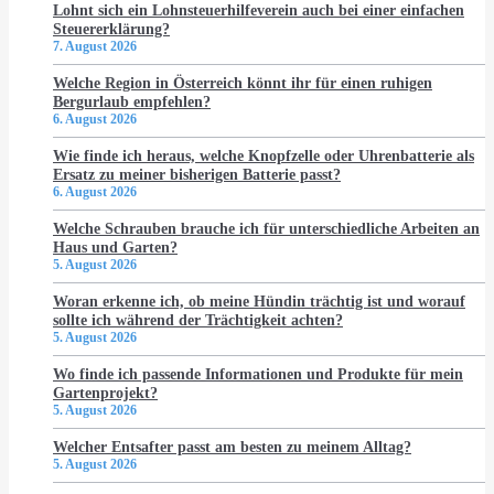
Lohnt sich ein Lohnsteuerhilfeverein auch bei einer einfachen
Steuererklärung?
7. August 2026
Welche Region in Österreich könnt ihr für einen ruhigen
Bergurlaub empfehlen?
6. August 2026
Wie finde ich heraus, welche Knopfzelle oder Uhrenbatterie als
Ersatz zu meiner bisherigen Batterie passt?
6. August 2026
Welche Schrauben brauche ich für unterschiedliche Arbeiten an
Haus und Garten?
5. August 2026
Woran erkenne ich, ob meine Hündin trächtig ist und worauf
sollte ich während der Trächtigkeit achten?
5. August 2026
Wo finde ich passende Informationen und Produkte für mein
Gartenprojekt?
5. August 2026
Welcher Entsafter passt am besten zu meinem Alltag?
5. August 2026