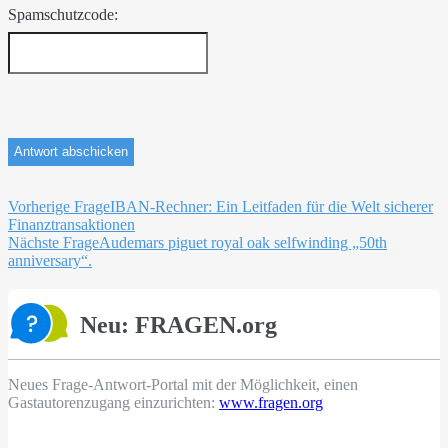
Spamschutzcode:
Beitragsnavigation
Vorherige Frage
IBAN-Rechner: Ein Leitfaden für die Welt sicherer
Finanztransaktionen
Nächste Frage
Audemars piguet royal oak selfwinding „50th
anniversary“.
Neu: FRAGEN.org
Neues Frage-Antwort-Portal mit der Möglichkeit, einen
Gastautorenzugang einzurichten:
www.fragen.org