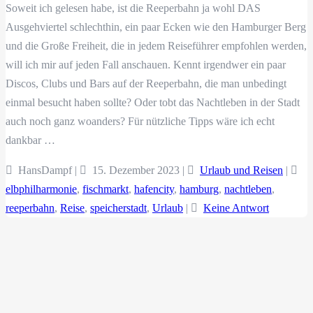
Soweit ich gelesen habe, ist die Reeperbahn ja wohl DAS
Ausgehviertel schlechthin, ein paar Ecken wie den Hamburger Berg
und die Große Freiheit, die in jedem Reiseführer empfohlen werden,
will ich mir auf jeden Fall anschauen. Kennt irgendwer ein paar
Discos, Clubs und Bars auf der Reeperbahn, die man unbedingt
einmal besucht haben sollte? Oder tobt das Nachtleben in der Stadt
auch noch ganz woanders? Für nützliche Tipps wäre ich echt
dankbar …
HansDampf |
15. Dezember 2023
|
Urlaub und Reisen
|
elbphilharmonie
,
fischmarkt
,
hafencity
,
hamburg
,
nachtleben
,
reeperbahn
,
Reise
,
speicherstadt
,
Urlaub
|
Keine Antwort