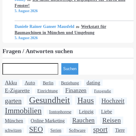
Fenster!
5. August 2026
Daniele Rainer Ganser Mausfeld
Werkstatt für
zu
Baumaschinen in München und Umgebung
5. August 2026
Fragen / Antworten suchen
Suchen
Akku
dating
Auto
Berlin
Beziehung
Finanzen
E-Zigarette
Einrichtung
Fotografie
Gesundheit
Haus
garten
Hochzeit
Immobilien
Leipzig
Liebe
Iontophorese
Rauchen
Reisen
München
Online Marketing
SEO
sport
Software
Tiere
schwitzen
Serien