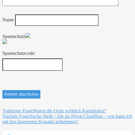
Name
Spamschutz
Spamschutzcode:
Beitragsnavigation
Vorherige Frage
Waren die Ossis wirklich Kannibalen?
Nächste Frage
Suche Stelle / Job als Privat Chauffeur – wie kann ich
mit den Inserenten Konatkt aufnehmen?