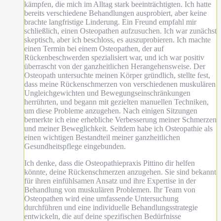
kämpfen, die mich im Alltag stark beeinträchtigten. Ich hatte
bereits verschiedene Behandlungen ausprobiert, aber keine
brachte langfristige Linderung. Ein Freund empfahl mir
schließlich, einen Osteopathen aufzusuchen. Ich war zunächst
skeptisch, aber ich beschloss, es auszuprobieren. Ich machte
einen Termin bei einem Osteopathen, der auf
Rückenbeschwerden spezialisiert war, und ich war positiv
überrascht von der ganzheitlichen Herangehensweise. Der
Osteopath untersuchte meinen Körper gründlich, stellte fest,
dass meine Rückenschmerzen von verschiedenen muskulären
Ungleichgewichten und Bewegungseinschränkungen
herrührten, und begann mit gezielten manuellen Techniken,
um diese Probleme anzugehen. Nach einigen Sitzungen
bemerkte ich eine erhebliche Verbesserung meiner Schmerzen
und meiner Beweglichkeit. Seitdem habe ich Osteopathie als
einen wichtigen Bestandteil meiner ganzheitlichen
Gesundheitspflege eingebunden.
Ich denke, dass die Osteopathiepraxis Pittino dir helfen
könnte, deine Rückenschmerzen anzugehen. Sie sind bekannt
für ihren einfühlsamen Ansatz und ihre Expertise in der
Behandlung von muskulären Problemen. Ihr Team von
Osteopathen wird eine umfassende Untersuchung
durchführen und eine individuelle Behandlungsstrategie
entwickeln, die auf deine spezifischen Bedürfnisse