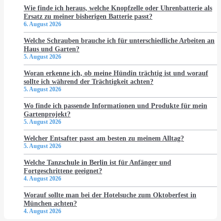
Wie finde ich heraus, welche Knopfzelle oder Uhrenbatterie als
Ersatz zu meiner bisherigen Batterie passt?
6. August 2026
Welche Schrauben brauche ich für unterschiedliche Arbeiten an
Haus und Garten?
5. August 2026
Woran erkenne ich, ob meine Hündin trächtig ist und worauf
sollte ich während der Trächtigkeit achten?
5. August 2026
Wo finde ich passende Informationen und Produkte für mein
Gartenprojekt?
5. August 2026
Welcher Entsafter passt am besten zu meinem Alltag?
5. August 2026
Welche Tanzschule in Berlin ist für Anfänger und
Fortgeschrittene geeignet?
4. August 2026
Worauf sollte man bei der Hotelsuche zum Oktoberfest in
München achten?
4. August 2026