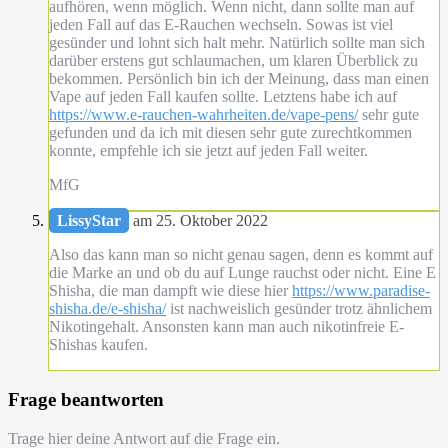
aufhören, wenn möglich. Wenn nicht, dann sollte man auf
jeden Fall auf das E-Rauchen wechseln. Sowas ist viel
gesünder und lohnt sich halt mehr. Natürlich sollte man sich
darüber erstens gut schlaumachen, um klaren Überblick zu
bekommen. Persönlich bin ich der Meinung, dass man einen
Vape auf jeden Fall kaufen sollte. Letztens habe ich auf
https://www.e-rauchen-wahrheiten.de/vape-pens/
sehr gute
gefunden und da ich mit diesen sehr gute zurechtkommen
konnte, empfehle ich sie jetzt auf jeden Fall weiter.
MfG
LissyStar
am 25. Oktober 2022
Also das kann man so nicht genau sagen, denn es kommt auf
die Marke an und ob du auf Lunge rauchst oder nicht. Eine E
Shisha, die man dampft wie diese hier
https://www.paradise-
shisha.de/e-shisha/
ist nachweislich gesünder trotz ähnlichem
Nikotingehalt. Ansonsten kann man auch nikotinfreie E-
Shishas kaufen.
Frage beantworten
Trage hier deine Antwort auf die Frage ein.