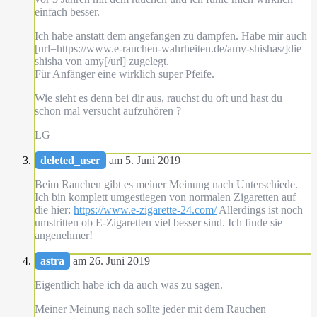
einfach besser.
Ich habe anstatt dem angefangen zu dampfen. Habe mir auch
[url=https://www.e-rauchen-wahrheiten.de/amy-shishas/]die
shisha von amy[/url] zugelegt.
Für Anfänger eine wirklich super Pfeife.
Wie sieht es denn bei dir aus, rauchst du oft und hast du
schon mal versucht aufzuhören ?
LG
deleted_user
am 5. Juni 2019
Beim Rauchen gibt es meiner Meinung nach Unterschiede.
Ich bin komplett umgestiegen von normalen Zigaretten auf
die hier:
https://www.e-zigarette-24.com/
Allerdings ist noch
umstritten ob E-Zigaretten viel besser sind. Ich finde sie
angenehmer!
astra
am 26. Juni 2019
Eigentlich habe ich da auch was zu sagen.
Meiner Meinung nach sollte jeder mit dem Rauchen