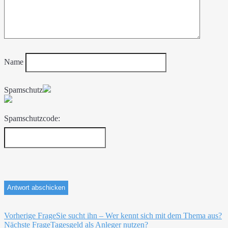
Name
Spamschutz
Spamschutzcode:
Beitragsnavigation
Vorherige Frage
Sie sucht ihn – Wer kennt sich mit dem Thema aus?
Nächste Frage
Tagesgeld als Anleger nutzen?