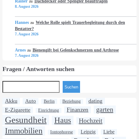
Rainer
Dachdecker oder Spengler beauftragen
zu
8. August 2026
Hannes
Welche Rolle spielt Trauerbegleitung durch den
zu
Bestatter?
7. August 2026
Arnes
Bienengift bei Gelenkschmerzen und Arthrose
zu
7. August 2026
Fragen / Antworten suchen
Suchen
Akku
dating
Auto
Berlin
Beziehung
garten
Finanzen
E-Zigarette
Einrichtung
Gesundheit
Haus
Hochzeit
Immobilien
Leipzig
Liebe
Iontophorese