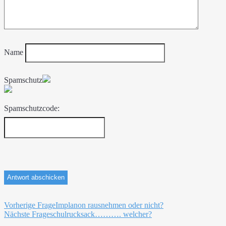
Name
Spamschutz
Spamschutzcode:
Beitragsnavigation
Vorherige Frage
Implanon rausnehmen oder nicht?
Nächste Frage
schulrucksack………. welcher?