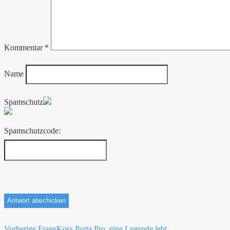
Kommentar
*
Name
Spamschutz
Spamschutzcode:
Vorherige Frage
Koss Porta Pro, eine Legende lebt…