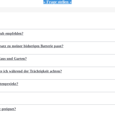
» Frage stellen «
laub empfehlen?
satz zu meiner bisherigen Batterie passt?
 Haus und Garten?
te ich während der Trächtigkeit achten?
tenprojekt?
e geeignet?