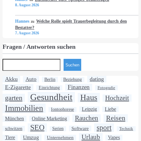
8. August 2026
Hannes
Welche Rolle spielt Trauerbegleitung durch den
zu
Bestatter?
7. August 2026
Fragen / Antworten suchen
Suchen
Akku
dating
Auto
Berlin
Beziehung
Finanzen
E-Zigarette
Einrichtung
Fotografie
Gesundheit
Haus
garten
Hochzeit
Immobilien
Leipzig
Liebe
Iontophorese
Rauchen
Reisen
München
Online Marketing
SEO
sport
Software
schwitzen
Serien
Technik
Urlaub
Umzug
Tiere
Unternehmen
Vapes