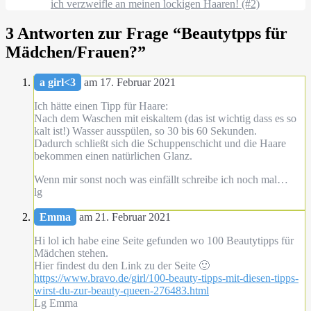
ich verzweifle an meinen lockigen Haaren! (#2)
3 Antworten zur Frage “
Beautytpps für
Mädchen/Frauen?
”
a girl<3
am 17. Februar 2021
Ich hätte einen Tipp für Haare:
Nach dem Waschen mit eiskaltem (das ist wichtig dass es so
kalt ist!) Wasser ausspülen, so 30 bis 60 Sekunden.
Dadurch schließt sich die Schuppenschicht und die Haare
bekommen einen natürlichen Glanz.
Wenn mir sonst noch was einfällt schreibe ich noch mal…
lg
Emma
am 21. Februar 2021
Hi lol ich habe eine Seite gefunden wo 100 Beautytipps für
Mädchen stehen.
Hier findest du den Link zu der Seite 🙂
https://www.bravo.de/girl/100-beauty-tipps-mit-diesen-tipps-
wirst-du-zur-beauty-queen-276483.html
Lg Emma