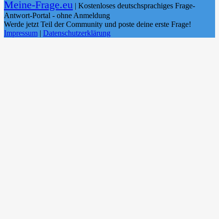
Meine-Frage.eu
| Kostenloses deutschsprachiges Frage-
Antwort-Portal - ohne Anmeldung
Werde jetzt Teil der Community und poste deine erste Frage!
Impressum
|
Datenschutzerklärung