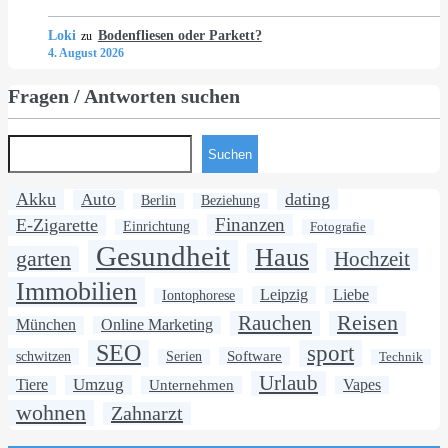
Loki
Bodenfliesen oder Parkett?
zu
4. August 2026
Fragen / Antworten suchen
Suchen
Akku
dating
Auto
Berlin
Beziehung
Finanzen
E-Zigarette
Einrichtung
Fotografie
Gesundheit
Haus
garten
Hochzeit
Immobilien
Leipzig
Liebe
Iontophorese
Rauchen
Reisen
München
Online Marketing
SEO
sport
Software
schwitzen
Serien
Technik
Urlaub
Umzug
Tiere
Unternehmen
Vapes
wohnen
Zahnarzt