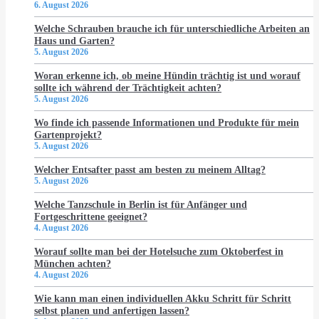
6. August 2026
Welche Schrauben brauche ich für unterschiedliche Arbeiten an
Haus und Garten?
5. August 2026
Woran erkenne ich, ob meine Hündin trächtig ist und worauf
sollte ich während der Trächtigkeit achten?
5. August 2026
Wo finde ich passende Informationen und Produkte für mein
Gartenprojekt?
5. August 2026
Welcher Entsafter passt am besten zu meinem Alltag?
5. August 2026
Welche Tanzschule in Berlin ist für Anfänger und
Fortgeschrittene geeignet?
4. August 2026
Worauf sollte man bei der Hotelsuche zum Oktoberfest in
München achten?
4. August 2026
Wie kann man einen individuellen Akku Schritt für Schritt
selbst planen und anfertigen lassen?