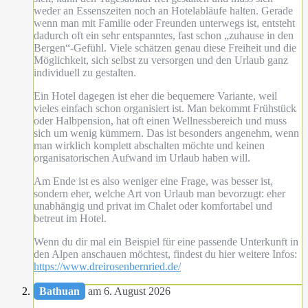
weder an Essenszeiten noch an Hotelabläufe halten. Gerade
wenn man mit Familie oder Freunden unterwegs ist, entsteht
dadurch oft ein sehr entspanntes, fast schon „zuhause in den
Bergen“-Gefühl. Viele schätzen genau diese Freiheit und die
Möglichkeit, sich selbst zu versorgen und den Urlaub ganz
individuell zu gestalten.
Ein Hotel dagegen ist eher die bequemere Variante, weil
vieles einfach schon organisiert ist. Man bekommt Frühstück
oder Halbpension, hat oft einen Wellnessbereich und muss
sich um wenig kümmern. Das ist besonders angenehm, wenn
man wirklich komplett abschalten möchte und keinen
organisatorischen Aufwand im Urlaub haben will.
Am Ende ist es also weniger eine Frage, was besser ist,
sondern eher, welche Art von Urlaub man bevorzugt: eher
unabhängig und privat im Chalet oder komfortabel und
betreut im Hotel.
Wenn du dir mal ein Beispiel für eine passende Unterkunft in
den Alpen anschauen möchtest, findest du hier weitere Infos:
https://www.dreirosenbernried.de/
Bathuan
am 6. August 2026