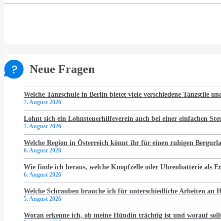
Neue Fragen
Welche Tanzschule in Berlin bietet viele verschiedene Tanzstile u
7. August 2026
Lohnt sich ein Lohnsteuerhilfeverein auch bei einer einfachen St
7. August 2026
Welche Region in Österreich könnt ihr für einen ruhigen Bergur
6. August 2026
Wie finde ich heraus, welche Knopfzelle oder Uhrenbatterie als Er
6. August 2026
Welche Schrauben brauche ich für unterschiedliche Arbeiten an
5. August 2026
Woran erkenne ich, ob meine Hündin trächtig ist und worauf soll