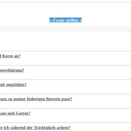
» Frage stellen «
nd Kurse an?
euererklärung?
laub empfehlen?
satz zu meiner bisherigen Batterie passt?
 Haus und Garten?
te ich während der Trächtigkeit achten?