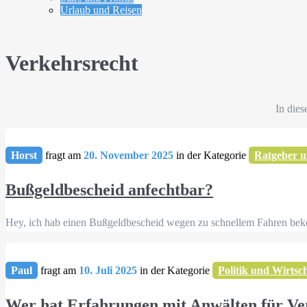
Urlaub und Reisen
Verkehrsrecht
In die
Horst
fragt am
20. November 2025
in der Kategorie
Ratgeber u
Bußgeldbescheid anfechtbar?
Hey, ich hab einen Bußgeldbescheid wegen zu schnellem Fahren bekom
Paul
fragt am
10. Juli 2025
in der Kategorie
Politik und Wirtsc
Wer hat Erfahrungen mit Anwälten für Verk