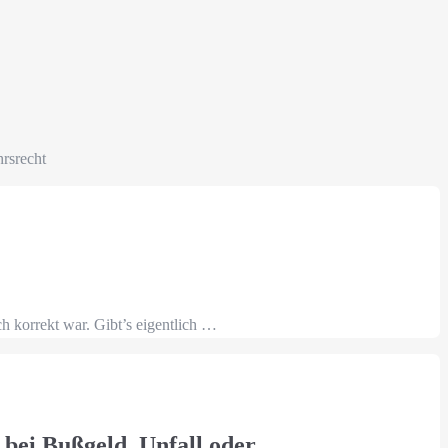
rsrecht
 korrekt war. Gibt’s eigentlich …
 bei Bußgeld, Unfall oder