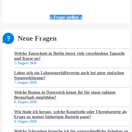
» Frage stellen «
Neue Fragen
Welche Tanzschule in Berlin bietet viele verschiedene Tanzstile
und Kurse an?
7. August 2026
Lohnt sich ein Lohnsteuerhilfeverein auch bei einer einfachen
Steuererklärung?
7. August 2026
Welche Region in Österreich könnt ihr für einen ruhigen
Bergurlaub empfehlen?
6. August 2026
Wie finde ich heraus, welche Knopfzelle oder Uhrenbatterie als
Ersatz zu meiner bisherigen Batterie passt?
6. August 2026
Welche Schrauben brauche ich für unterschiedliche Arbeiten an