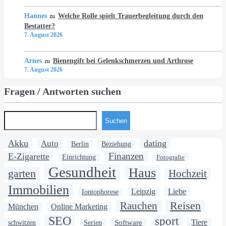
Hannes
Welche Rolle spielt Trauerbegleitung durch den
zu
Bestatter?
7. August 2026
Arnes
Bienengift bei Gelenkschmerzen und Arthrose
zu
7. August 2026
Fragen / Antworten suchen
Suchen
Akku
dating
Auto
Berlin
Beziehung
Finanzen
E-Zigarette
Einrichtung
Fotografie
Gesundheit
Haus
garten
Hochzeit
Immobilien
Leipzig
Liebe
Iontophorese
Rauchen
Reisen
München
Online Marketing
SEO
sport
Software
Tiere
schwitzen
Serien