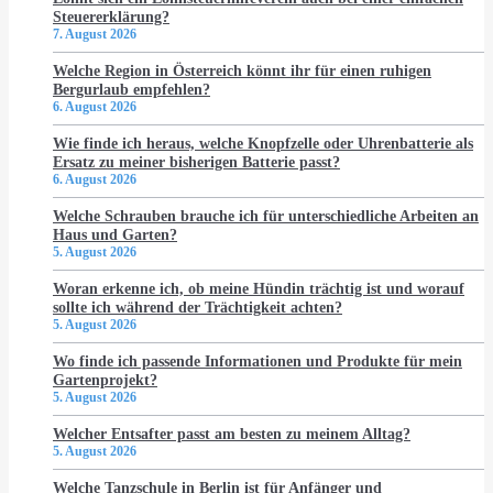
Steuererklärung?
7. August 2026
Welche Region in Österreich könnt ihr für einen ruhigen
Bergurlaub empfehlen?
6. August 2026
Wie finde ich heraus, welche Knopfzelle oder Uhrenbatterie als
Ersatz zu meiner bisherigen Batterie passt?
6. August 2026
Welche Schrauben brauche ich für unterschiedliche Arbeiten an
Haus und Garten?
5. August 2026
Woran erkenne ich, ob meine Hündin trächtig ist und worauf
sollte ich während der Trächtigkeit achten?
5. August 2026
Wo finde ich passende Informationen und Produkte für mein
Gartenprojekt?
5. August 2026
Welcher Entsafter passt am besten zu meinem Alltag?
5. August 2026
Welche Tanzschule in Berlin ist für Anfänger und