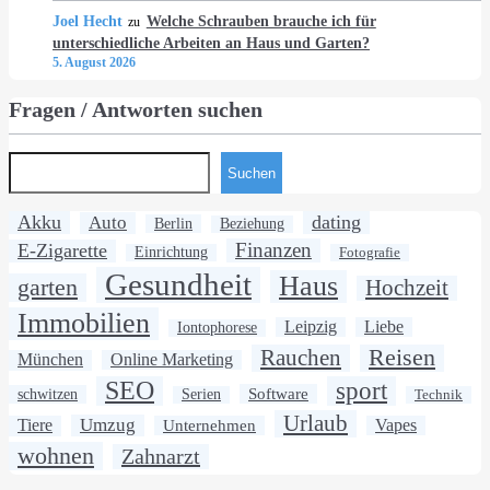
Joel Hecht
Welche Schrauben brauche ich für
zu
unterschiedliche Arbeiten an Haus und Garten?
5. August 2026
Fragen / Antworten suchen
Suchen
Akku
dating
Auto
Berlin
Beziehung
Finanzen
E-Zigarette
Einrichtung
Fotografie
Gesundheit
Haus
garten
Hochzeit
Immobilien
Leipzig
Liebe
Iontophorese
Rauchen
Reisen
München
Online Marketing
SEO
sport
Software
schwitzen
Serien
Technik
Urlaub
Umzug
Tiere
Unternehmen
Vapes
wohnen
Zahnarzt