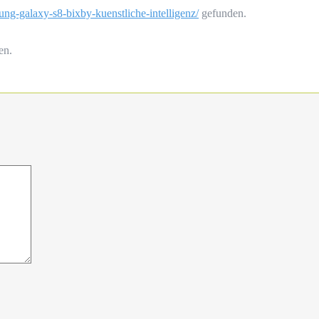
ung-galaxy-s8-bixby-kuenstliche-intelligenz/
gefunden.
en.