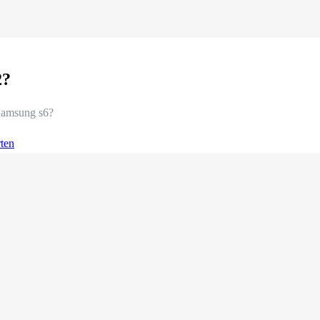
2?
Samsung s6?
ten