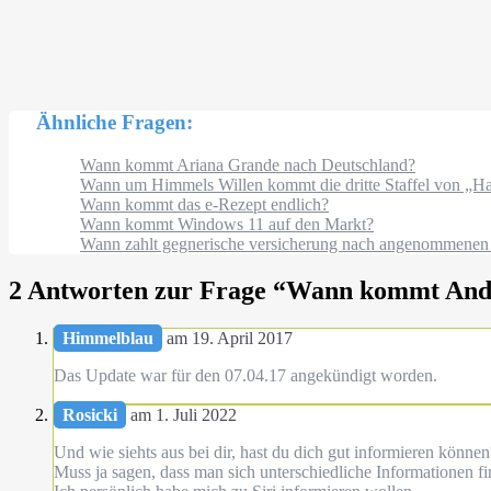
Ähnliche Fragen:
Wann kommt Ariana Grande nach Deutschland?
Wann um Himmels Willen kommt die dritte Staffel von „Ha
Wann kommt das e-Rezept endlich?
Wann kommt Windows 11 auf den Markt?
Wann zahlt gegnerische versicherung nach angenommenen 
2 Antworten zur Frage “
Wann kommt Andro
Himmelblau
am 19. April 2017
Das Update war für den 07.04.17 angekündigt worden.
Rosicki
am 1. Juli 2022
Und wie siehts aus bei dir, hast du dich gut informieren können
Muss ja sagen, dass man sich unterschiedliche Informationen f