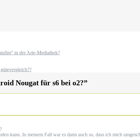
tufim“ in der Arte-Mediathek?
gütevergleich??
id Nougat für s6 bei o2?
”
?
inden kann. In meinem Fall war es dann auch so, dass ich mich umgesc