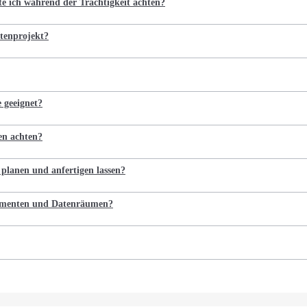
te ich während der Trächtigkeit achten?
tenprojekt?
e geeignet?
en achten?
 planen und anfertigen lassen?
kumenten und Datenräumen?