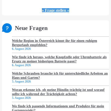
» Frage stellen «
Neue Fragen
Welche Region in Österreich könnt ihr für einen ruhigen
Bergurlaub empfehlen?
6. August 2026
Wie finde ich heraus, welche Knopfzelle oder Uhrenbatterie als
Ersatz zu meiner bisherigen Batterie passt?
6. August 2026
Welche Schrauben brauche ich für unterschiedliche Arbeiten an
Haus und Garten?
5. August 2026
Woran erkenne ich, ob meine Hündin trächtig ist und worauf
sollte ich während der Trächtigkeit achten?
5. August 2026
Wo finde ich passende Informationen und Produkte für mein
Gartenprojekt?