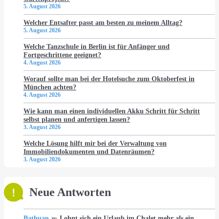
5. August 2026
Welcher Entsafter passt am besten zu meinem Alltag?
5. August 2026
Welche Tanzschule in Berlin ist für Anfänger und
Fortgeschrittene geeignet?
4. August 2026
Worauf sollte man bei der Hotelsuche zum Oktoberfest in
München achten?
4. August 2026
Wie kann man einen individuellen Akku Schritt für Schritt
selbst planen und anfertigen lassen?
3. August 2026
Welche Lösung hilft mir bei der Verwaltung von
Immobiliendokumenten und Datenräumen?
3. August 2026
Neue Antworten
Bathuan
Lohnt sich ein Urlaub im Chalet mehr als ein
zu