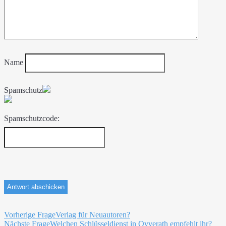
Name
Spamschutz
Spamschutzcode:
Beitragsnavigation
Vorherige Frage
Verlag für Neuautoren?
Nächste Frage
Welchen Schlüsseldienst in Ovverath empfehlt ihr?