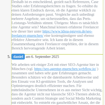
Deshalb ist es entscheidend, gezielt nach Referenzen, Case
Studies oder Erfahrungsberichten zu fragen. So erhältst du
einen klaren Eindruck davon, ob die Agentur wirklich zu
deinen Anforderungen passt. Vergleiche auch unbedingt
mehrere Angebote, um sicherzustellen, dass das Preis-
Leistungs-Verhältnis stimmt. Übrigens: Muss es tatsächlich
eine Agentur sein? Manchmal können erfahrene Freelancer
wie dieser hier unter
https://www.khoa-nguyen.de/seo-
freelancer-muenchen/
eine kostengünstigere und ebenso
effektive Alternative sein. Ich kann dir in diesem
Zusammenhang einen Freelancer empfehlen, der in diesem
Bereich hervorragende Arbeit leistet.
daniel
am 6. September 2025
Wir arbeiten seit einiger Zeit mit einer SEO-Agentur hier in
München (vgl.
https://seo-agentur-muenchen.webflow.io/
)
zusammen und haben sehr gute Erfahrungen gemacht.
Besonders schätzen wir die datenbasierte Arbeitsweise und
den Einsatz von KI-gestützten Tools, die Analysen und
Optimierungen deutlich effizienter machen. Für
mittelständische Unternehmen ist es aus meiner Sicht wichtig,
dass die Agentur nicht nur klassische SEO-Themen abdeckt,
sondern auch Content-Strategie und Social Media Marketing
mit einbezieht. So entsteht ein ganzheitlicher Ansatz, der die