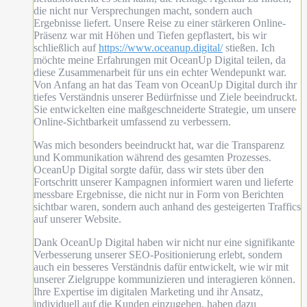
die nicht nur Versprechungen macht, sondern auch
Ergebnisse liefert. Unsere Reise zu einer stärkeren Online-
Präsenz war mit Höhen und Tiefen gepflastert, bis wir
schließlich auf
https://www.oceanup.digital/
stießen. Ich
möchte meine Erfahrungen mit OceanUp Digital teilen, da
diese Zusammenarbeit für uns ein echter Wendepunkt war.
Von Anfang an hat das Team von OceanUp Digital durch ihr
tiefes Verständnis unserer Bedürfnisse und Ziele beeindruckt.
Sie entwickelten eine maßgeschneiderte Strategie, um unsere
Online-Sichtbarkeit umfassend zu verbessern.
Was mich besonders beeindruckt hat, war die Transparenz
und Kommunikation während des gesamten Prozesses.
OceanUp Digital sorgte dafür, dass wir stets über den
Fortschritt unserer Kampagnen informiert waren und lieferte
messbare Ergebnisse, die nicht nur in Form von Berichten
sichtbar waren, sondern auch anhand des gesteigerten Traffics
auf unserer Website.
Dank OceanUp Digital haben wir nicht nur eine signifikante
Verbesserung unserer SEO-Positionierung erlebt, sondern
auch ein besseres Verständnis dafür entwickelt, wie wir mit
unserer Zielgruppe kommunizieren und interagieren können.
Ihre Expertise im digitalen Marketing und ihr Ansatz,
individuell auf die Kunden einzugehen, haben dazu