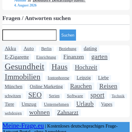
Adnan
Besondere Bestattungs-Ideen?
zu
4. August 2026
Fragen / Antworten suchen
Suchen
dating
Akku
Auto
Berlin
Beziehung
garten
Finanzen
E-Zigarette
Einrichtung
Gesundheit
Haus
Hochzeit
Immobilien
Leipzig
Liebe
Iontophorese
Rauchen
Reisen
München
Online Marketing
SEO
sport
Software
schwitzen
Serien
Technik
Urlaub
Umzug
Tiere
Unternehmen
Vapes
wohnen
Zahnarzt
webdesign
Meine-Frage.eu
| Kostenloses deutschsprachiges Frage-
Antwort-Portal - ohne Anmeldung