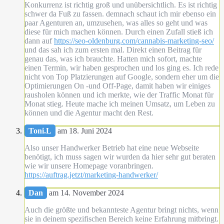
Konkurrenz ist richtig groß und unübersichtlich. Es ist richtig
schwer da Fuß zu fassen. demnach schaut ich mir ebenso ein
paar Agenturen an, umzusehen, was alles so geht und was
diese für mich machen können. Durch einen Zufall stieß ich
dann auf
https://seo-oldenburg.com/cannabis-marketing-seo/
und das sah ich zum ersten mal. Direkt einen Beitrag für
genau das, was ich brauchte. Hatten mich sofort, machte
einen Termin, wir haben gesprochen und los ging es. Ich rede
nicht von Top Platzierungen auf Google, sondern eher um die
Optimierungen On -und Off-Page, damit haben wir einiges
rausholen können und ich merkte, wie der Traffic Monat für
Monat stieg. Heute mache ich meinen Umsatz, um Leben zu
können und die Agentur macht den Rest.
Toni.L
am 18. Juni 2024
Also unser Handwerker Betrieb hat eine neue Webseite
benötigt, ich muss sagen wir wurden da hier sehr gut beraten
wie wir unsere Homepage voranbringen.
https://auftrag.jetzt/marketing-handwerker/
Dan
am 14. November 2024
Auch die größte und bekannteste Agentur bringt nichts, wenn
sie in deinem spezifischen Bereich keine Erfahrung mitbringt.