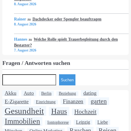
8. August 2026
Rainer
Dachdecker oder Spengler beauftragen
zu
8. August 2026
Hannes
Welche Rolle spielt Trauerbegleitung durch den
zu
Bestatter?
7. August 2026
Fragen / Antworten suchen
Suchen
Akku
dating
Auto
Berlin
Beziehung
garten
Finanzen
E-Zigarette
Einrichtung
Gesundheit
Haus
Hochzeit
Immobilien
Leipzig
Liebe
Iontophorese
Rauchen
Reisen
Online Marketing