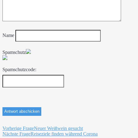
Name
Spamschutz
Spamschutzcode:
Beitragsnavigation
Vorherige Frage
Neuer Weißwein gesucht
Nächste Frage
Reiseziele finden während Corona