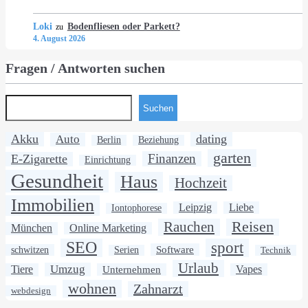
Loki
Bodenfliesen oder Parkett?
zu
4. August 2026
Fragen / Antworten suchen
Suchen
Akku
dating
Auto
Berlin
Beziehung
garten
Finanzen
E-Zigarette
Einrichtung
Gesundheit
Haus
Hochzeit
Immobilien
Leipzig
Liebe
Iontophorese
Rauchen
Reisen
München
Online Marketing
SEO
sport
Software
schwitzen
Serien
Technik
Urlaub
Umzug
Tiere
Unternehmen
Vapes
wohnen
Zahnarzt
webdesign