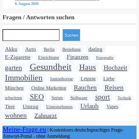
6. August 2026
Fragen / Antworten suchen
Suchen
Akku
dating
Auto
Berlin
Beziehung
Finanzen
E-Zigarette
Einrichtung
Fotografie
Gesundheit
Haus
garten
Hochzeit
Immobilien
Leipzig
Liebe
Iontophorese
Rauchen
Reisen
München
Online Marketing
SEO
sport
Software
schwitzen
Serien
Technik
Urlaub
Umzug
Tiere
Unternehmen
Vapes
wohnen
Zahnarzt
Meine-Frage.eu
| Kostenloses deutschsprachiges Frage-
Antwort-Portal - ohne Anmeldung