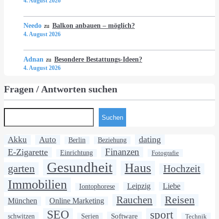
4. August 2026
Needo
Balkon anbauen – möglich?
zu
4. August 2026
Adnan
Besondere Bestattungs-Ideen?
zu
4. August 2026
Fragen / Antworten suchen
Suchen
dating
Akku
Auto
Berlin
Beziehung
Finanzen
E-Zigarette
Einrichtung
Fotografie
Gesundheit
Haus
garten
Hochzeit
Immobilien
Leipzig
Liebe
Iontophorese
Rauchen
Reisen
München
Online Marketing
SEO
sport
Software
schwitzen
Serien
Technik