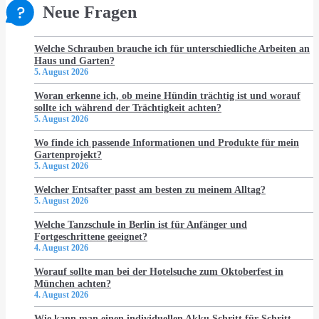
Neue Fragen
Welche Schrauben brauche ich für unterschiedliche Arbeiten an
Haus und Garten?
5. August 2026
Woran erkenne ich, ob meine Hündin trächtig ist und worauf
sollte ich während der Trächtigkeit achten?
5. August 2026
Wo finde ich passende Informationen und Produkte für mein
Gartenprojekt?
5. August 2026
Welcher Entsafter passt am besten zu meinem Alltag?
5. August 2026
Welche Tanzschule in Berlin ist für Anfänger und
Fortgeschrittene geeignet?
4. August 2026
Worauf sollte man bei der Hotelsuche zum Oktoberfest in
München achten?
4. August 2026
Wie kann man einen individuellen Akku Schritt für Schritt