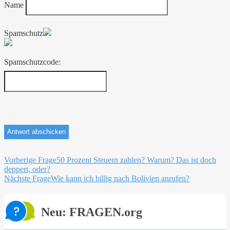
Name
Spamschutz
Spamschutzcode:
Beitragsnavigation
Vorherige Frage
50 Prozent Steuern zahlen? Warum? Das ist doch
deppert, oder?
Nächste Frage
Wie kann ich billig nach Bolivien anrufen?
Neu: FRAGEN.org