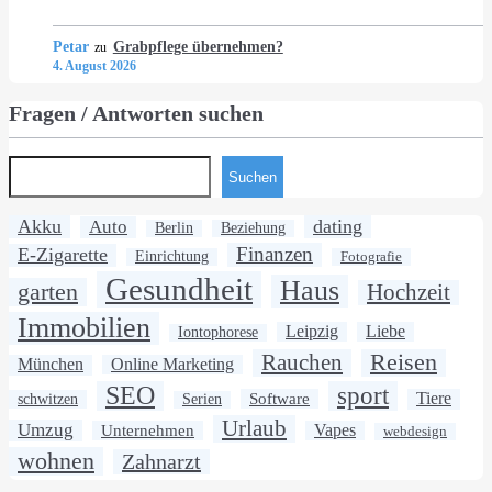
Petar
Grabpflege übernehmen?
zu
4. August 2026
Fragen / Antworten suchen
Suchen
Akku
dating
Auto
Berlin
Beziehung
Finanzen
E-Zigarette
Einrichtung
Fotografie
Gesundheit
Haus
garten
Hochzeit
Immobilien
Leipzig
Liebe
Iontophorese
Rauchen
Reisen
München
Online Marketing
SEO
sport
Software
Tiere
schwitzen
Serien
Urlaub
Umzug
Unternehmen
Vapes
webdesign
wohnen
Zahnarzt