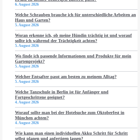
6. August 2026
Welche Schrauben brauche ich für unterschiedliche Arbeiten an
Haus und Garten?
5. August 2026
Woran erkenne ich, ob meine Hündin trächtig ist und worauf
sollte ich während der Trächtigkeit achten?
5. August 2026
Wo finde ich passende Informationen und Produkte für mein
Gartenprojekt?
5. August 2026
Welcher Entsafter passt am besten zu meinem Alltag?
5. August 2026
Welche Tanzschule in Berlin ist für Anfänger und
Fortgeschrittene geeignet?
4. August 2026
Worauf sollte man bei der Hotelsuche zum Oktoberfest in
München achten?
4. August 2026
Wie kann man einen individuellen Akku Schritt für Schritt
selbst planen und anfertigen lassen?