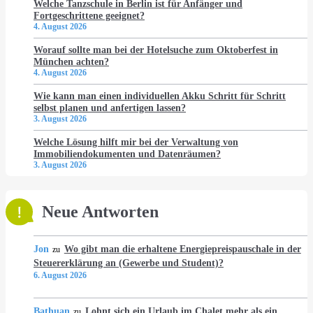
Welche Tanzschule in Berlin ist für Anfänger und
Fortgeschrittene geeignet?
4. August 2026
Worauf sollte man bei der Hotelsuche zum Oktoberfest in
München achten?
4. August 2026
Wie kann man einen individuellen Akku Schritt für Schritt
selbst planen und anfertigen lassen?
3. August 2026
Welche Lösung hilft mir bei der Verwaltung von
Immobiliendokumenten und Datenräumen?
3. August 2026
Neue Antworten
Jon
Wo gibt man die erhaltene Energiepreispauschale in der
zu
Steuererklärung an (Gewerbe und Student)?
6. August 2026
Bathuan
Lohnt sich ein Urlaub im Chalet mehr als ein
zu