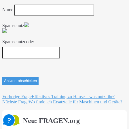
Name
Spamschutz
Spamschutzcode:
Beitragsnavigation
Vorherige Frage
Effektives Training zu Hause – was nutzt ihr?
Nächste Frage
Wo finde ich Ersatzteile für Maschinen und Geräte?
Neu: FRAGEN.org