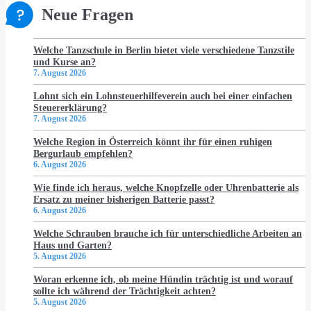
Neue Fragen
Welche Tanzschule in Berlin bietet viele verschiedene Tanzstile
und Kurse an?
7. August 2026
Lohnt sich ein Lohnsteuerhilfeverein auch bei einer einfachen
Steuererklärung?
7. August 2026
Welche Region in Österreich könnt ihr für einen ruhigen
Bergurlaub empfehlen?
6. August 2026
Wie finde ich heraus, welche Knopfzelle oder Uhrenbatterie als
Ersatz zu meiner bisherigen Batterie passt?
6. August 2026
Welche Schrauben brauche ich für unterschiedliche Arbeiten an
Haus und Garten?
5. August 2026
Woran erkenne ich, ob meine Hündin trächtig ist und worauf
sollte ich während der Trächtigkeit achten?
5. August 2026