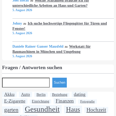
Joel Hecht
Welche Schrauben brauche ich für
zu
unterschiedliche Arbeiten an Haus und Garten?
5. August 2026
Johny
Ich suche hochwertige Fliegengitter für Türen und
zu
Fenster!
5. August 2026
Daniele Rainer Ganser Mausfeld
Werkstatt für
zu
Baumaschinen in München und Umgebung
5. August 2026
Fragen / Antworten suchen
Suchen
Akku
dating
Auto
Berlin
Beziehung
Finanzen
E-Zigarette
Einrichtung
Fotografie
Gesundheit
Haus
garten
Hochzeit