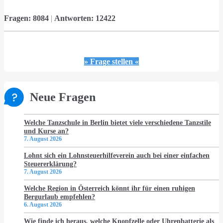
Fragen:
8084
|
Antworten:
12422
» Frage stellen «
Neue Fragen
Welche Tanzschule in Berlin bietet viele verschiedene Tanzstile
und Kurse an?
7. August 2026
Lohnt sich ein Lohnsteuerhilfeverein auch bei einer einfachen
Steuererklärung?
7. August 2026
Welche Region in Österreich könnt ihr für einen ruhigen
Bergurlaub empfehlen?
6. August 2026
Wie finde ich heraus, welche Knopfzelle oder Uhrenbatterie als