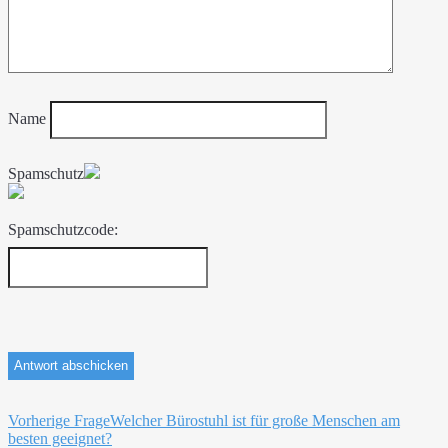
Name
Spamschutz
Spamschutzcode:
Beitragsnavigation
Vorherige Frage
Welcher Bürostuhl ist für große Menschen am
besten geeignet?