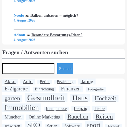
4. August 2026
Needo
Balkon anbauen – möglich?
zu
4. August 2026
Adnan
Besondere Bestattungs-Ideen?
zu
4. August 2026
Fragen / Antworten suchen
Suchen
dating
Akku
Auto
Berlin
Beziehung
Finanzen
E-Zigarette
Einrichtung
Fotografie
Gesundheit
Haus
garten
Hochzeit
Immobilien
Leipzig
Liebe
Iontophorese
Rauchen
Reisen
München
Online Marketing
SEO
sport
Software
schwitzen
Serien
Technik