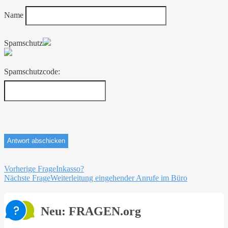
Name
Spamschutz
Spamschutzcode:
Beitragsnavigation
Vorherige Frage
Inkasso?
Nächste Frage
Weiterleitung eingehender Anrufe im Büro
Neu: FRAGEN.org