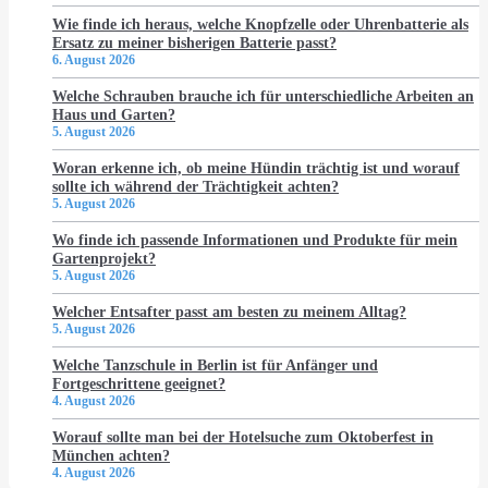
Wie finde ich heraus, welche Knopfzelle oder Uhrenbatterie als
Ersatz zu meiner bisherigen Batterie passt?
6. August 2026
Welche Schrauben brauche ich für unterschiedliche Arbeiten an
Haus und Garten?
5. August 2026
Woran erkenne ich, ob meine Hündin trächtig ist und worauf
sollte ich während der Trächtigkeit achten?
5. August 2026
Wo finde ich passende Informationen und Produkte für mein
Gartenprojekt?
5. August 2026
Welcher Entsafter passt am besten zu meinem Alltag?
5. August 2026
Welche Tanzschule in Berlin ist für Anfänger und
Fortgeschrittene geeignet?
4. August 2026
Worauf sollte man bei der Hotelsuche zum Oktoberfest in
München achten?
4. August 2026