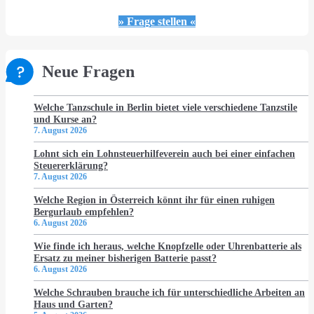
» Frage stellen «
Neue Fragen
Welche Tanzschule in Berlin bietet viele verschiedene Tanzstile
und Kurse an?
7. August 2026
Lohnt sich ein Lohnsteuerhilfeverein auch bei einer einfachen
Steuererklärung?
7. August 2026
Welche Region in Österreich könnt ihr für einen ruhigen
Bergurlaub empfehlen?
6. August 2026
Wie finde ich heraus, welche Knopfzelle oder Uhrenbatterie als
Ersatz zu meiner bisherigen Batterie passt?
6. August 2026
Welche Schrauben brauche ich für unterschiedliche Arbeiten an
Haus und Garten?