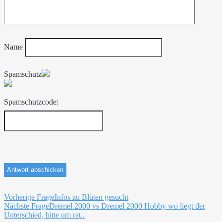
Name
Spamschutz
Spamschutzcode:
Beitragsnavigation
Vorherige Frage
Infos zu Blüten gesucht
Nächste Frage
Dremel 2000 vs Dremel 2000 Hobby wo liegt der
Unterschied, bitte um rat..