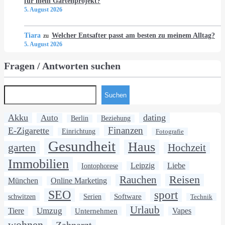
für mein Gartenprojekt?
5. August 2026
Tiara
Welcher Entsafter passt am besten zu meinem Alltag?
zu
5. August 2026
Fragen / Antworten suchen
Suchen
Akku
dating
Auto
Berlin
Beziehung
Finanzen
E-Zigarette
Einrichtung
Fotografie
Gesundheit
Haus
garten
Hochzeit
Immobilien
Leipzig
Liebe
Iontophorese
Rauchen
Reisen
München
Online Marketing
SEO
sport
Software
schwitzen
Serien
Technik
Urlaub
Umzug
Tiere
Unternehmen
Vapes
wohnen