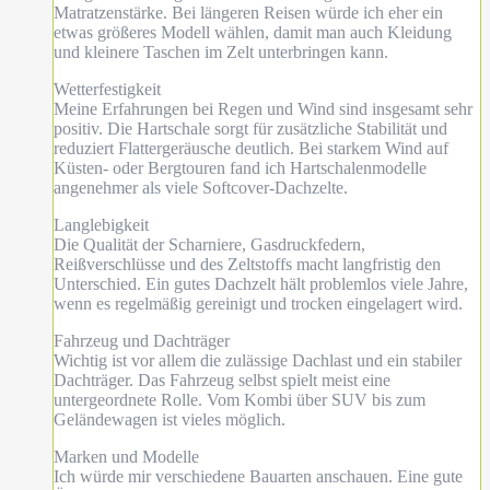
Matratzenstärke. Bei längeren Reisen würde ich eher ein
etwas größeres Modell wählen, damit man auch Kleidung
und kleinere Taschen im Zelt unterbringen kann.
Wetterfestigkeit
Meine Erfahrungen bei Regen und Wind sind insgesamt sehr
positiv. Die Hartschale sorgt für zusätzliche Stabilität und
reduziert Flattergeräusche deutlich. Bei starkem Wind auf
Küsten- oder Bergtouren fand ich Hartschalenmodelle
angenehmer als viele Softcover-Dachzelte.
Langlebigkeit
Die Qualität der Scharniere, Gasdruckfedern,
Reißverschlüsse und des Zeltstoffs macht langfristig den
Unterschied. Ein gutes Dachzelt hält problemlos viele Jahre,
wenn es regelmäßig gereinigt und trocken eingelagert wird.
Fahrzeug und Dachträger
Wichtig ist vor allem die zulässige Dachlast und ein stabiler
Dachträger. Das Fahrzeug selbst spielt meist eine
untergeordnete Rolle. Vom Kombi über SUV bis zum
Geländewagen ist vieles möglich.
Marken und Modelle
Ich würde mir verschiedene Bauarten anschauen. Eine gute