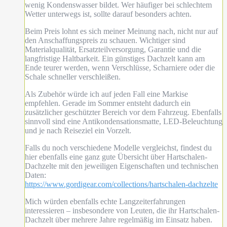
wenig Kondenswasser bildet. Wer häufiger bei schlechtem
Wetter unterwegs ist, sollte darauf besonders achten.
Beim Preis lohnt es sich meiner Meinung nach, nicht nur auf
den Anschaffungspreis zu schauen. Wichtiger sind
Materialqualität, Ersatzteilversorgung, Garantie und die
langfristige Haltbarkeit. Ein günstiges Dachzelt kann am
Ende teurer werden, wenn Verschlüsse, Scharniere oder die
Schale schneller verschleißen.
Als Zubehör würde ich auf jeden Fall eine Markise
empfehlen. Gerade im Sommer entsteht dadurch ein
zusätzlicher geschützter Bereich vor dem Fahrzeug. Ebenfalls
sinnvoll sind eine Antikondensationsmatte, LED-Beleuchtung
und je nach Reiseziel ein Vorzelt.
Falls du noch verschiedene Modelle vergleichst, findest du
hier ebenfalls eine ganz gute Übersicht über Hartschalen-
Dachzelte mit den jeweiligen Eigenschaften und technischen
Daten:
https://www.gordigear.com/collections/hartschalen-dachzelte
Mich würden ebenfalls echte Langzeiterfahrungen
interessieren – insbesondere von Leuten, die ihr Hartschalen-
Dachzelt über mehrere Jahre regelmäßig im Einsatz haben.