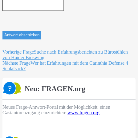
Beitragsnavigation
Vorherige Frage
Suche nach Erfahrungsberichten zu Bürostühlen
von Haider Bioswing
Nächste Frage
Wer hat Erfahrungen mit dem Carinthia Defense 4
Schlafsack?
Neu: FRAGEN.org
Neues Frage-Antwort-Portal mit der Möglichkeit, einen
Gastautorenzugang einzurichten:
www.fragen.org