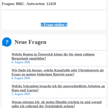
Fragen:
8082
|
Antworten:
12418
» Frage stellen «
Neue Fragen
Welche Region in Österreich könnt ihr für einen ruhigen
Bergurlaub empfehlen?
6. August 2026
Wie finde ich heraus, welche Knopfzelle oder Uhrenbatterie als
Ersatz zu meiner bisherigen Batterie passt?
6. August 2026
Welche Schrauben brauche ich für unterschiedliche Arbeiten an
Haus und Garten?
5. August 2026
Woran erkenne ich, ob meine Hündin trächtig ist und worauf
sollte ich während der Trächtigkeit achten?