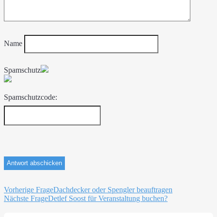
Name
Spamschutz
Spamschutzcode:
Beitragsnavigation
Vorherige Frage
Dachdecker oder Spengler beauftragen
Nächste Frage
Detlef Soost für Veranstaltung buchen?