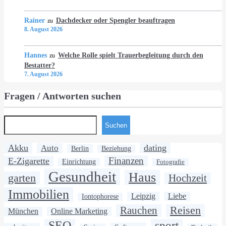
Rainer
Dachdecker oder Spengler beauftragen
zu
8. August 2026
Hannes
Welche Rolle spielt Trauerbegleitung durch den
zu
Bestatter?
7. August 2026
Fragen / Antworten suchen
Suchen
Akku
dating
Auto
Berlin
Beziehung
Finanzen
E-Zigarette
Einrichtung
Fotografie
Gesundheit
Haus
garten
Hochzeit
Immobilien
Leipzig
Liebe
Iontophorese
Rauchen
Reisen
München
Online Marketing
SEO
sport